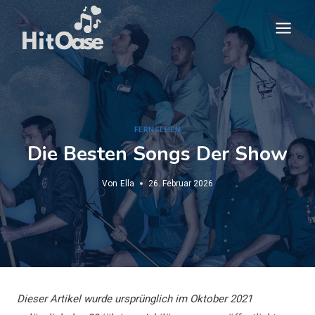
Zum
Inhalt
springen
FERNSEHEN
Die Besten Songs Der Show
Von
Ella
26. Februar 2026
Dieser Artikel wurde ursprünglich im Oktober 2021