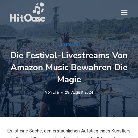
Zum
Inhalt
springen
INTERVIEW
Die Festival-Livestreams Von
Amazon Music Bewahren Die
Magie
Von
Ella
28. August 2024
Es ist eine Sache, den erstaunlichen Aufstieg eines Künstlers