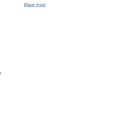
Blaue Insel
e
n