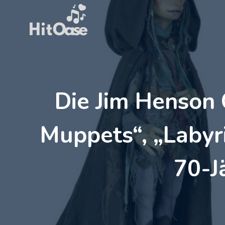
Zum
Inhalt
springen
Die Jim Henson 
Muppets“, „Labyr
70-J