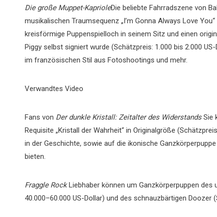
Die große Muppet-Kapriole
Die beliebte Fahrradszene von Bab
musikalischen Traumsequenz „I’m Gonna Always Love You“
kreisförmige Puppenspielloch in seinem Sitz und einen origi
Piggy selbst signiert wurde (Schätzpreis: 1.000 bis 2.000 US-
im französischen Stil aus Fotoshootings und mehr.
Verwandtes Video
Fans von
Der dunkle Kristall: Zeitalter des Widerstands
Sie 
Requisite „Kristall der Wahrheit“ in Originalgröße (Schätzpre
in der Geschichte, sowie auf die ikonische Ganzkörperpuppe 
bieten.
Fraggle Rock
Liebhaber können um Ganzkörperpuppen des un
40.000–60.000 US-Dollar) und des schnauzbärtigen Doozer (