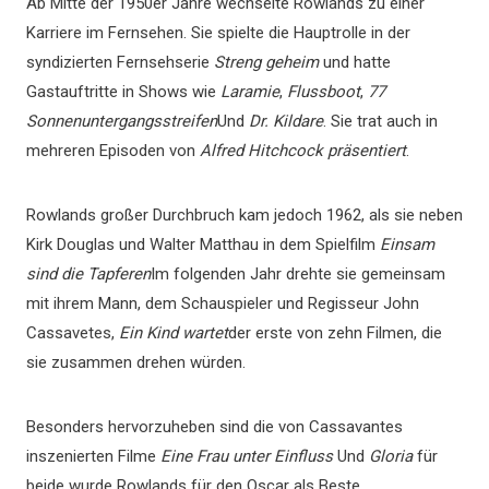
Ab Mitte der 1950er Jahre wechselte Rowlands zu einer
Karriere im Fernsehen. Sie spielte die Hauptrolle in der
syndizierten Fernsehserie
Streng geheim
und hatte
Gastauftritte in Shows wie
Laramie
,
Flussboot
,
77
Sonnenuntergangsstreifen
Und
Dr. Kildare
. Sie trat auch in
mehreren Episoden von
Alfred Hitchcock präsentiert
.
Rowlands großer Durchbruch kam jedoch 1962, als sie neben
Kirk Douglas und Walter Matthau in dem Spielfilm
Einsam
sind die Tapferen
Im folgenden Jahr drehte sie gemeinsam
mit ihrem Mann, dem Schauspieler und Regisseur John
Cassavetes,
Ein Kind wartet
der erste von zehn Filmen, die
sie zusammen drehen würden.
Besonders hervorzuheben sind die von Cassavantes
inszenierten Filme
Eine Frau unter Einfluss
Und
Gloria
für
beide wurde Rowlands für den Oscar als Beste