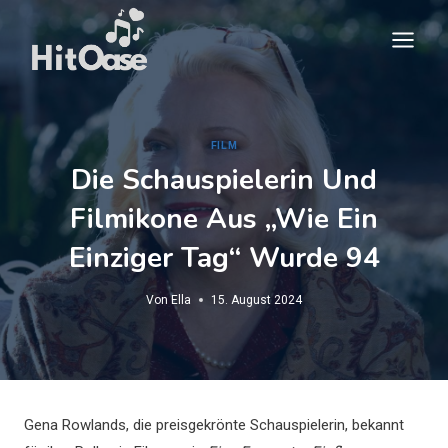
Zum
Inhalt
springen
FILM
Die Schauspielerin Und
Filmikone Aus „Wie Ein
Einziger Tag“ Wurde 94
Von
Ella
15. August 2024
Gena Rowlands, die preisgekrönte Schauspielerin, bekannt