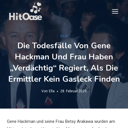
Zum
Inhalt
springen
FILM
Die Todesfälle Von Gene
Hackman Und Frau Haben
„verdächtig“ Regiert, Als Die
Ermittler Kein Gasleck Finden
Von
Ella
28. Februar 2025
Gene Hackman und seine Frau Betsy Arakawa wurden am