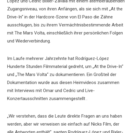
López und Cedric Bixler-Zavala mit einem atemberaubenden
Zugangsniveau, von ihren Anfängen, als sie sich mit „At the
Drive-In“ in der Hardcore-Szene von El Paso die Zähne
ausschlugen, bis zu ihrem Vermächtnisbestimmende Arbeit
mit The Mars Volta, einschließlich ihrer persönlichen Folgen
und Wiederverbindung.
Im Laufe mehrerer Jahrzehnte hat Rodríguez-López
Hunderte Stunden Filmmaterial gedreht, um „At the Drive-In“
und „The Mars Volta“ zu dokumentieren. Ein Großteil der
Dokumentation wurde aus diesen Heimvideos zusammen
mit Interviews mit Omar und Cedric und Live-
Konzertausschnitten zusammengestellt .
„Wir verstehen, dass die Leute direkte Fragen an uns haben
werden, aber wir verweisen sie einfach auf Nicks Film, der
alle Antworten enthält“, sagten Rodríguez-López und Bixler-