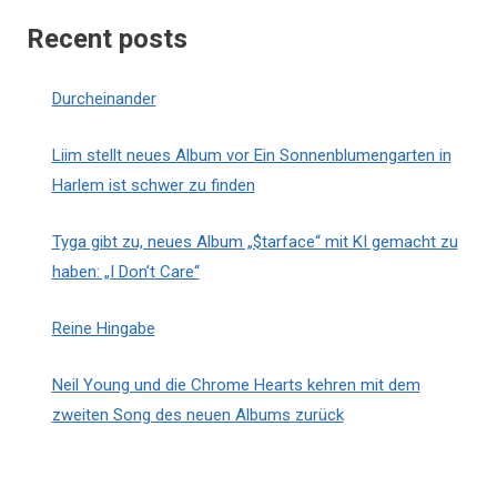
Recent posts
Durcheinander
Liim stellt neues Album vor Ein Sonnenblumengarten in
Harlem ist schwer zu finden
Tyga gibt zu, neues Album „$tarface“ mit KI gemacht zu
haben: „I Don’t Care“
Reine Hingabe
Neil Young und die Chrome Hearts kehren mit dem
zweiten Song des neuen Albums zurück