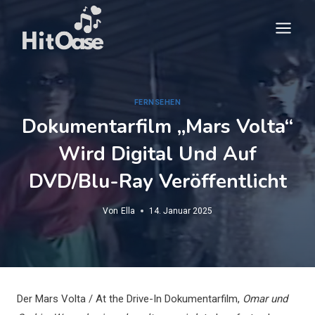
Zum
Inhalt
springen
FERNSEHEN
Dokumentarfilm „Mars Volta“
Wird Digital Und Auf
DVD/Blu-Ray Veröffentlicht
Von
Ella
14. Januar 2025
Der Mars Volta / At the Drive-In Dokumentarfilm,
Omar und