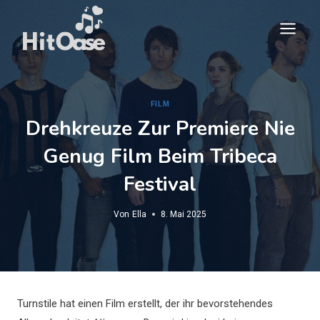
Zum
Inhalt
springen
FILM
Drehkreuze Zur Premiere Nie
Genug Film Beim Tribeca
Festival
Von
Ella
8. Mai 2025
Turnstile hat einen Film erstellt, der ihr bevorstehendes