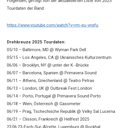
Folgenden, gefolgt von der aktualisierten Liste von 2025
Tourdaten der Band.
https://www.youtube.com/watch?v=rm-eu-vngfu
Drehkreuze 2025 Tourdaten:
05/10 – Baltimore, MD @ Wyman Park Dell
05/15 – Los Angeles, CA @ Ukrainisches Kulturzentrum
06/06 – Brooklyn, NY @ unter der K -Brücke
06/07 – Barcelona, ​​Spanien @ Primavera Sound
06/11 – Athens, Griechenland @ Teatro Petras
06/13 – London, UK @ Outbreak Fest London
06/14 – Porto, Portugal @ Primavera Sound Porto
06/18 – Wien, Österreich @ Gasometer
06/19 – Prag, Tschechische Republik @ Velky Sal Lucerna
06/21 – Clisson, Frankreich @ Hellfest 2025
23.06.23-Esch-Sur-Alzette, Luxemburg @ Rockhal