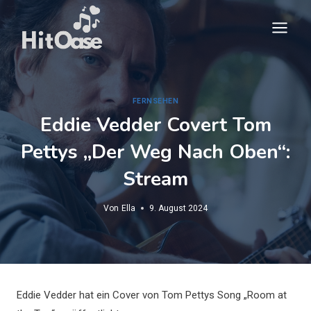
Zum
Inhalt
springen
FERNSEHEN
Eddie Vedder Covert Tom
Pettys „Der Weg Nach Oben“:
Stream
Von
Ella
9. August 2024
Eddie Vedder hat ein Cover von Tom Pettys Song „Room at