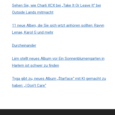
Sehen Sie, wie Charli XCX bei „Take It Or Leave It“ bei
Outside Lands mitmacht
11 neue Alben, die Sie sich jetzt anhören sollten: Ravyn
Lenae, Karol G und mehr
Durcheinander
Liim stellt neues Album vor Ein Sonnenblumengarten in
Harlem ist schwer zu finden
Tyga gibt zu, neues Album „$tarface“ mit KI gemacht zu
haben: „I Don’t Care“