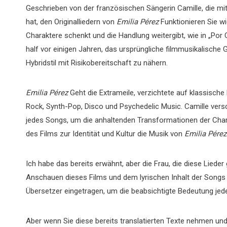
Geschrieben von der französischen Sängerin Camille, die
hat, den Originalliedern von
Emilia
Pérez
Funktionieren Sie w
Charaktere schenkt und die Handlung weitergibt, wie in „Por
half vor einigen Jahren, das ursprüngliche filmmusikalisch
Hybridstil mit Risikobereitschaft zu nähern.
Emilia
Pérez
Geht die Extrameile, verzichtete auf klassisch
Rock, Synth-Pop, Disco und Psychedelic Music. Camille versc
jedes Songs, um die anhaltenden Transformationen der Char
des Films zur Identität und Kultur die Musik von
Emilia
Pére
Ich habe das bereits erwähnt, aber die Frau, die diese Lieder
Anschauen dieses Films und dem lyrischen Inhalt der Songs vö
Übersetzer eingetragen, um die beabsichtigte Bedeutung jeder
Aber wenn Sie diese bereits translatierten Texte nehmen und 