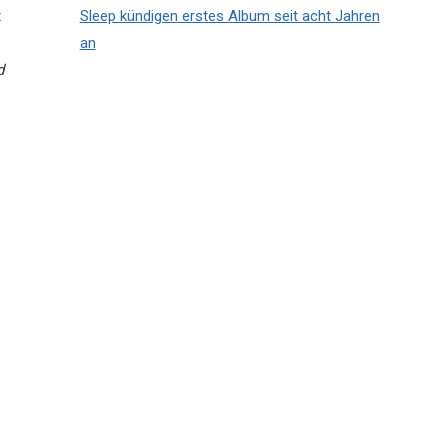
t
Sleep kündigen erstes Album seit acht Jahren
an
d