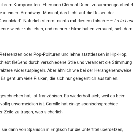
 mit ihrem Komponisten -Ehemann Clément Ducol zusammengearbeite
ie in einem Broadway -Musical, das Licht auf die Reisen der
 Casualidad“. Natürlich stimmt nichts mit diesem falsch – –
La la Lan
e Genre wiederzubeleben, und mehrere Filme haben versucht, sich dem
e Referenzen oder Pop-Polituren und lehne stattdessen in Hip-Hop,
hiebt fließend durch verschiedene Stile und verändert die Stimmung
aktere widerzuspiegeln. Aber ähnlich wie bei der Herangehensweise
z
Es geht um viele Risiken, die sich nur gelegentlich auszahlen.
 geschrieben hat, ist französisch. Es wiederholt sich, weil es beim
llig unvermeidlich ist. Camille hat einige spanischsprachige
 Zeile zu tragen, was sicherlich.
sie dann von Spanisch in Englisch für die Untertitel übersetzen,