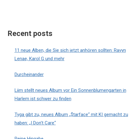
Recent posts
11 neue Alben, die Sie sich jetzt anhören sollten: Ravyn
Lenae, Karol G und mehr
Durcheinander
Liim stellt neues Album vor Ein Sonnenblumengarten in
Harlem ist schwer zu finden
Tyga gibt zu, neues Album „$tarface“ mit KI gemacht zu
haben: „I Don’t Care“
Reine Hingabe