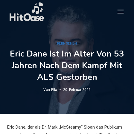
Zum
Inhalt
springen
FERNSEHEN
Eric Dane Ist Im Alter Von 53
Jahren Nach Dem Kampf Mit
ALS Gestorben
Von
Ella
20. Februar 2026
Eric Dane, der als Dr. Mark „McSteamy“ Sloan das Publikum