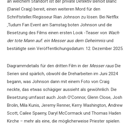
an welchem ​​Standort ist der private Detektiv Benoit Blanc
(Daniel Craig) bereit, einen weiteren Mord für den
Schriftsteller/Regisseur Rian Johnson zu lösen. Bei Netflix
‚Tudum Fan Event am Samstag boten Johnson und die
Besetzung des Films einen ersten Look -Teaser von
Wach
der tote Mann auf: ein Messer aus dem Geheimnis
und
bestätigte sein Veröffentlichungsdatum: 12. Dezember 2025.
Diagrammdetails für den dritten Film in der
Messer raus
Die
Serien sind spärlich, obwohl die Dreharbeiten im Juni 2024
begann, was Johnson dann mit einem Foto von Craig
neckte, das etwas schägiger aussieht als gewöhnlich. Die
Besetzung umfasst auch Josh O’Connor, Glenn Close, Josh
Brolin, Mila Kunis, Jeremy Renner, Kerry Washington, Andrew
Scott, Cailee Spaeny, Daryl McCormack und Thomas Haden
Kirche – mehr als eine, die möglicherweise Priester spielen.