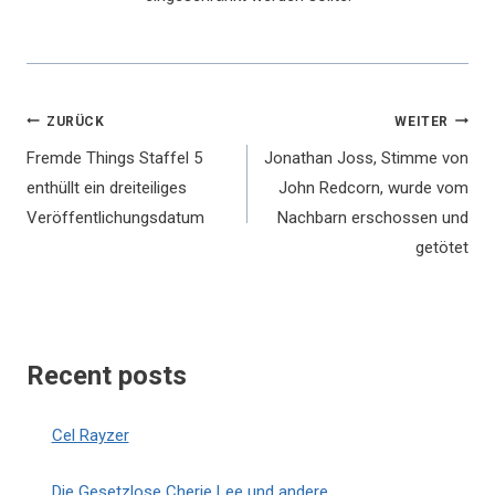
Beitragsnavigation
ZURÜCK
WEITER
Fremde Things Staffel 5
Jonathan Joss, Stimme von
enthüllt ein dreiteiliges
John Redcorn, wurde vom
Veröffentlichungsdatum
Nachbarn erschossen und
getötet
Recent posts
Cel Rayzer
Die Gesetzlose Cherie Lee und andere