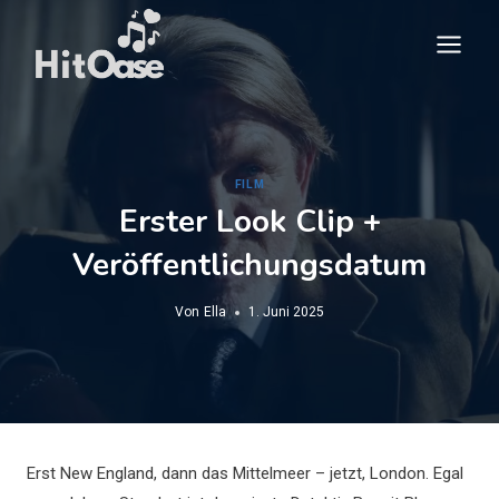
Zum
Inhalt
springen
FILM
Erster Look Clip +
Veröffentlichungsdatum
Von
Ella
1. Juni 2025
Erst New England, dann das Mittelmeer – jetzt, London. Egal