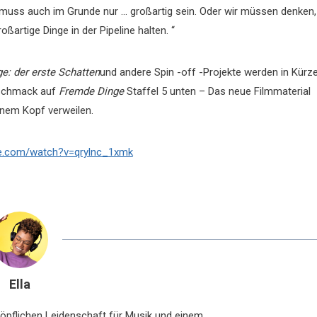
 muss auch im Grunde nur … großartig sein. Oder wir müssen denken,
oßartige Dinge in der Pipeline halten. “
e: der erste Schatten
und andere Spin -off -Projekte werden in Kürz
eschmack auf
Fremde Dinge
Staffel 5 unten – Das neue Filmmaterial
einem Kopf verweilen.
be.com/watch?v=qrylnc_1xmk
Ella
chöpflichen Leidenschaft für Musik und einem