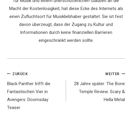
für Musik und einem unerschütterlichen Glauben an die
Macht der Kostenlosigkeit, hat diese Ecke des Internets als
einen Zufluchtsort für Musikliebhaber gestaltet. Sie ist fest
davon überzeugt, dass der Zugang zu Kultur und
Informationen durch keine finanziellen Barrieren
eingeschränkt werden sollte.
Beitragsnavigation
ZURÜCK
WEITER
Black Panther trifft die
28 Jahre später: The Bone
Fantastischen Vier in
Temple Review: Scary &
Avengers: Doomsday
Hella Metal
Teaser