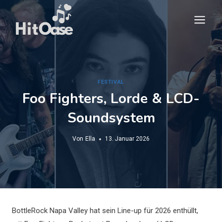
Zum
Inhalt
springen
FESTIVAL
Foo Fighters, Lorde & LCD-
Soundsystem
Von
Ella
13. Januar 2026
BottleRock Napa Valley hat sein Line-up für 2026 enthüllt,