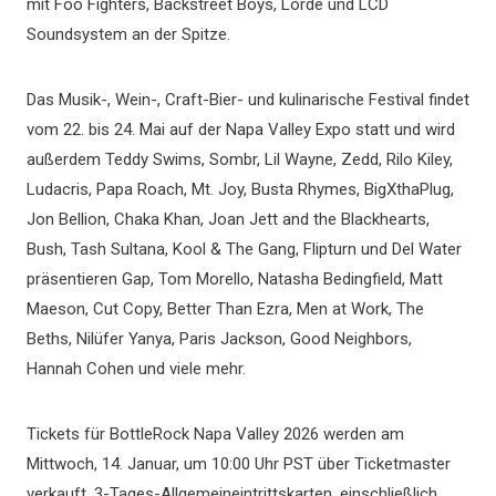
mit Foo Fighters, Backstreet Boys, Lorde und LCD
Soundsystem an der Spitze.
Das Musik-, Wein-, Craft-Bier- und kulinarische Festival findet
vom 22. bis 24. Mai auf der Napa Valley Expo statt und wird
außerdem Teddy Swims, Sombr, Lil Wayne, Zedd, Rilo Kiley,
Ludacris, Papa Roach, Mt. Joy, Busta Rhymes, BigXthaPlug,
Jon Bellion, Chaka Khan, Joan Jett and the Blackhearts,
Bush, Tash Sultana, Kool & The Gang, Flipturn und Del Water
präsentieren Gap, Tom Morello, Natasha Bedingfield, Matt
Maeson, Cut Copy, Better Than Ezra, Men at Work, The
Beths, Nilüfer Yanya, Paris Jackson, Good Neighbors,
Hannah Cohen und viele mehr.
Tickets für BottleRock Napa Valley 2026 werden am
Mittwoch, 14. Januar, um 10:00 Uhr PST über Ticketmaster
verkauft. 3-Tages-Allgemeineintrittskarten, einschließlich