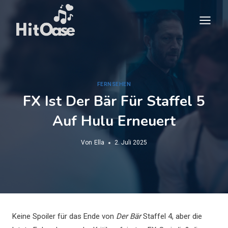
Zum
Inhalt
springen
FERNSEHEN
FX Ist Der Bär Für Staffel 5
Auf Hulu Erneuert
Von
Ella
2. Juli 2025
Keine Spoiler für das Ende von
Der Bär
Staffel 4, aber die