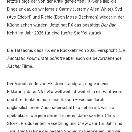
letzte Folge der von der Kritik gefeierten FX-Serie ließ die
Dinge unklar, ob wir jemals Carmy (Jeremy Allen White), Syd
(Ayo Edebiri) und Richie (Ebon Moss-Bachrach) wieder in der
Küche sehen würden. Jetzt hat FX das bestätigt
Der Bär
Kehrt im Jahr 2026 für eine fünfte Staffel zurück.
Die Tatsache, dass FX eine Rückkehr von 2026 verspricht
Die
Fantastic Four: Erste Schritte
aber auch die bevorstehende
Rächer
Filme.
Der Vorsitzende von FX, John Landgraf, sagte in einer
Erklärung, dass “
Der Bär
weltweit ist weiterhin ein Fanfavorit
und ihre Reaktion auf diese Saison – wie sie durch
unglaublich hohe Zuschauerschaft zu sehen ist, war so
spektakulär wie jede seiner früheren Jahreszeiten. Chris
Storer, Produzenten, Besetzung und Crew Jahr für Jahr und
Jahr.
Der Bär
Eine der besten Shows im Fernsehen, und wir