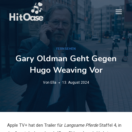
Zum
Inhalt
springen
FERNSEHEN
Gary Oldman Geht Gegen
Hugo Weaving Vor
Von
Ella
13. August 2024
Apple TV+ hat den Trailer für
Langsame Pferde
Staffel 4, in