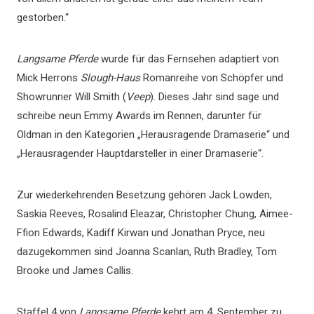
gestorben.“
Langsame Pferde
wurde für das Fernsehen adaptiert von
Mick Herrons
Slough-Haus
Romanreihe von Schöpfer und
Showrunner Will Smith (
Veep
). Dieses Jahr sind sage und
schreibe neun Emmy Awards im Rennen, darunter für
Oldman in den Kategorien „Herausragende Dramaserie“ und
„Herausragender Hauptdarsteller in einer Dramaserie“.
Zur wiederkehrenden Besetzung gehören Jack Lowden,
Saskia Reeves, Rosalind Eleazar, Christopher Chung, Aimee-
Ffion Edwards, Kadiff Kirwan und Jonathan Pryce, neu
dazugekommen sind Joanna Scanlan, Ruth Bradley, Tom
Brooke und James Callis.
Staffel 4 von
Langsame Pferde
kehrt am 4. September zu