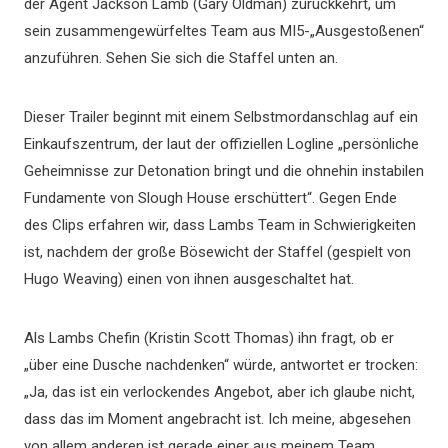
der Agent Jackson Lamb (Gary Oldman) zurückkehrt, um
sein zusammengewürfeltes Team aus MI5-„Ausgestoßenen“
anzuführen. Sehen Sie sich die Staffel unten an.
Dieser Trailer beginnt mit einem Selbstmordanschlag auf ein
Einkaufszentrum, der laut der offiziellen Logline „persönliche
Geheimnisse zur Detonation bringt und die ohnehin instabilen
Fundamente von Slough House erschüttert“. Gegen Ende
des Clips erfahren wir, dass Lambs Team in Schwierigkeiten
ist, nachdem der große Bösewicht der Staffel (gespielt von
Hugo Weaving) einen von ihnen ausgeschaltet hat.
Als Lambs Chefin (Kristin Scott Thomas) ihn fragt, ob er
„über eine Dusche nachdenken“ würde, antwortet er trocken:
„Ja, das ist ein verlockendes Angebot, aber ich glaube nicht,
dass das im Moment angebracht ist. Ich meine, abgesehen
von allem anderen ist gerade einer aus meinem Team