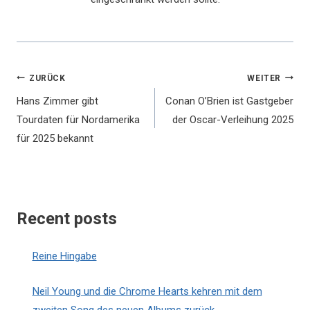
Beitragsnavigation
ZURÜCK
WEITER
Hans Zimmer gibt
Conan O’Brien ist Gastgeber
Tourdaten für Nordamerika
der Oscar-Verleihung 2025
für 2025 bekannt
Recent posts
Reine Hingabe
Neil Young und die Chrome Hearts kehren mit dem
zweiten Song des neuen Albums zurück