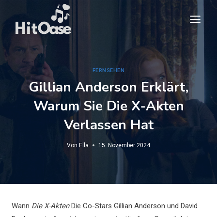
Zum
Inhalt
springen
FERNSEHEN
Gillian Anderson Erklärt,
Warum Sie Die X-Akten
Verlassen Hat
Von
Ella
15. November 2024
Wann
Die X-Akten
Die Co-Stars Gillian Anderson und David