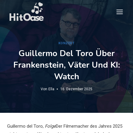
Zum
Inhalt
springen
KONZERT
Guillermo Del Toro Über
Frankenstein, Väter Und KI:
Watch
Von
Ella
16. Dezember 2025
Guillermo del Toro,
Folge
Der Filmemacher des Jahres 2025