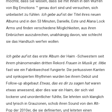
möchte, dass Sie wissen, dass sie mit Ihnen in den Würfen
von Big Emotions ™ genau dort sind und versuchen, sich
unbelastet zu fühlen.
Ich gebe auf
ist der Titel ihres neuen
Albums und in den 53 Minuten, Danielle, Este und Alana Lock
Arms und finden verschiedene Möglichkeiten, aus ihren
Einbrüchen auszubrechen, unabhängig davon, wie schlecht
sie das Handtuch werfen wollen.
Ich gebe auf
ist das erste Album der Haim -Schwestern seit
ihrem phänomenalen dritten Rekord
Frauen in Musik pt. III
die
fast wie ein Fabrikwechsel fungierte. Die perkussiven Kanten
und synkopierten Rhythmen wurden bei ihrem Debüt und
Follow-up abgebaut
Etwas, das es dir zu sagen hat
waren
etwas anwesend, aber dies war ein Haim, der sich viel
lockerer und unordentlicher fühlte; Sie lehnten sich klanglich
und lyrisch in Grauzonen, schob ihren Sound von den Alt-
Pop der 2010er, die sie definierten, und leiteten einen