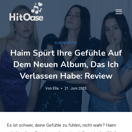
Zum
Inhalt
springen
ALBUMKRITIK
Haim Spürt Ihre Gefühle Auf
Dem Neuen Album, Das Ich
Verlassen Habe: Review
Von
Ella
21. Juni 2025
Es ist schwer, deine Gefühle zu fühlen, nicht wahr? Haim