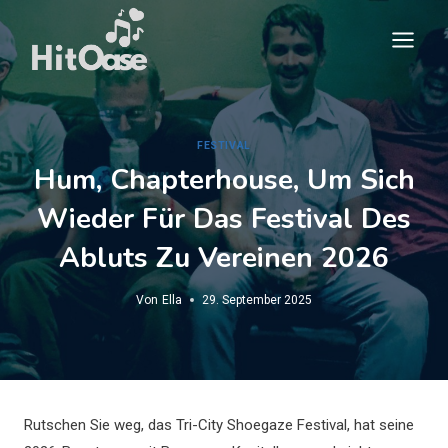
Zum
Inhalt
springen
FESTIVAL
Hum, Chapterhouse, Um Sich
Wieder Für Das Festival Des
Abluts Zu Vereinen 2026
Von
Ella
29. September 2025
Rutschen Sie weg, das Tri-City Shoegaze Festival, hat seine