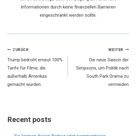
Informationen durch keine finanziellen Barrieren
eingeschränkt werden sollte.
Beitragsnavigation
ZURÜCK
WEITER
Trump bedroht erneut 100%
Die neue Saison der
Tarife für Filme, die
Simpsons, um Politik nach
außerhalb Amerikas
South Park Drama zu
gemacht wurden
vermeiden
Recent posts
Sie können diesen Beitrag jetzt kommentieren