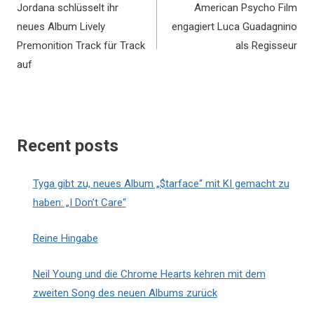
Jordana schlüsselt ihr
American Psycho Film
neues Album Lively
engagiert Luca Guadagnino
Premonition Track für Track
als Regisseur
auf
Recent posts
Tyga gibt zu, neues Album „$tarface“ mit KI gemacht zu
haben: „I Don’t Care“
Reine Hingabe
Neil Young und die Chrome Hearts kehren mit dem
zweiten Song des neuen Albums zurück