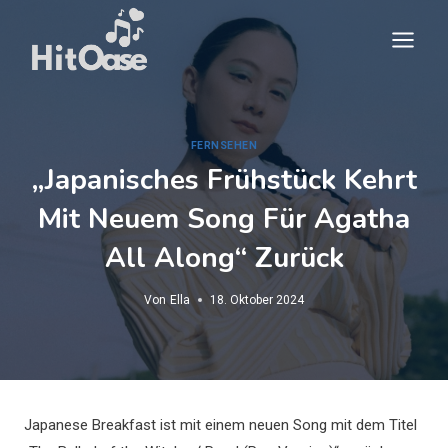
Zum
Inhalt
springen
FERNSEHEN
„Japanisches Frühstück Kehrt
Mit Neuem Song Für Agatha
All Along“ Zurück
Von
Ella
18. Oktober 2024
Japanese Breakfast ist mit einem neuen Song mit dem Titel