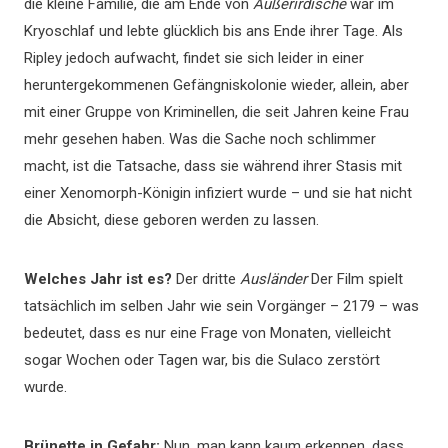
die kleine Familie, die am Ende von
Außerirdische
war im
Kryoschlaf und lebte glücklich bis ans Ende ihrer Tage. Als
Ripley jedoch aufwacht, findet sie sich leider in einer
heruntergekommenen Gefängniskolonie wieder, allein, aber
mit einer Gruppe von Kriminellen, die seit Jahren keine Frau
mehr gesehen haben. Was die Sache noch schlimmer
macht, ist die Tatsache, dass sie während ihrer Stasis mit
einer Xenomorph-Königin infiziert wurde – und sie hat nicht
die Absicht, diese geboren werden zu lassen.
Welches Jahr ist es?
Der dritte
Ausländer
Der Film spielt
tatsächlich im selben Jahr wie sein Vorgänger – 2179 – was
bedeutet, dass es nur eine Frage von Monaten, vielleicht
sogar Wochen oder Tagen war, bis die Sulaco zerstört
wurde.
Brünette in Gefahr:
Nun, man kann kaum erkennen, dass