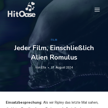
Zum
Inhalt
springen
FILM
Jeder Film, Einschließlich
Alien Romulus
Von
Ella
17. August 2024
Einsatzbesprechung:
Als wir Ripley das letzte Mal sahen,