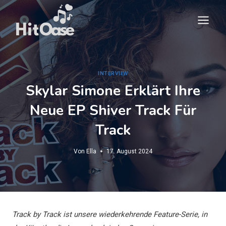
Zum
Inhalt
springen
INTERVIEW
Skylar Simone Erklärt Ihre
Neue EP Shiver Track Für
Track
Von
Ella
17. August 2024
Track by Track ist unsere wiederkehrende Feature-Serie, in