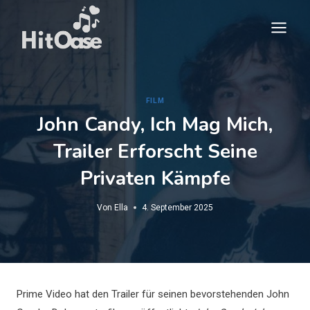
Zum
Inhalt
springen
FILM
John Candy, Ich Mag Mich,
Trailer Erforscht Seine
Privaten Kämpfe
Von
Ella
4. September 2025
Prime Video hat den Trailer für seinen bevorstehenden John