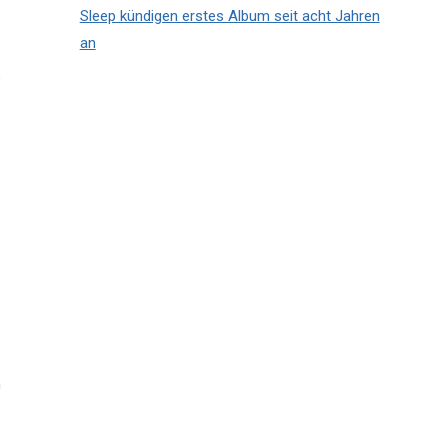
Sleep kündigen erstes Album seit acht Jahren
an
s
n