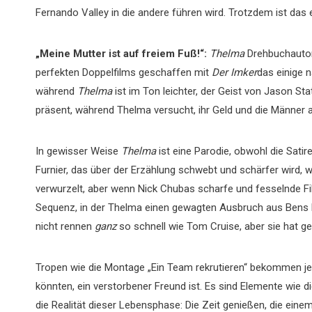
Fernando Valley in die andere führen wird. Trotzdem ist das 
„Meine Mutter ist auf freiem Fuß!“:
Thelma
Drehbuchautor 
perfekten Doppelfilms geschaffen mit
Der Imker
das einige 
während
Thelma
ist im Ton leichter, der Geist von Jason St
präsent, während Thelma versucht, ihr Geld und die Männer a
In gewisser Weise
Thelma
ist eine Parodie, obwohl die Satire
Furnier, das über der Erzählung schwebt und schärfer wird, 
verwurzelt, aber wenn Nick Chubas scharfe und fesselnde F
Sequenz, in der Thelma einen gewagten Ausbruch aus Bens
nicht rennen
ganz
so schnell wie Tom Cruise, aber sie hat 
Tropen wie die Montage „Ein Team rekrutieren“ bekommen jed
könnten, ein verstorbener Freund ist. Es sind Elemente wie d
die Realität dieser Lebensphase: Die Zeit genießen, die einem