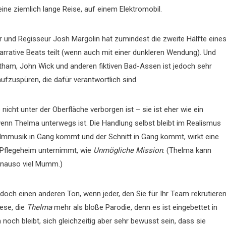
eine ziemlich lange Reise, auf einem Elektromobil.
und Regisseur Josh Margolin hat zumindest die zweite Hälfte eine
narrative Beats teilt (wenn auch mit einer dunkleren Wendung). Und
atham, John Wick und anderen fiktiven Bad-Assen ist jedoch sehr
ufzuspüren, die dafür verantwortlich sind.
 nicht unter der Oberfläche verborgen ist – sie ist eher wie ein
wenn Thelma unterwegs ist. Die Handlung selbst bleibt im Realismus
ilmmusik in Gang kommt und der Schnitt in Gang kommt, wirkt eine
 Pflegeheim unternimmt, wie
Unmögliche Mission
. (Thelma kann
genauso viel Mumm.)
och einen anderen Ton, wenn jeder, den Sie für Ihr Team rekrutiere
iese, die
Thelma
mehr als bloße Parodie, denn es ist eingebettet in
 noch bleibt, sich gleichzeitig aber sehr bewusst sein, dass sie