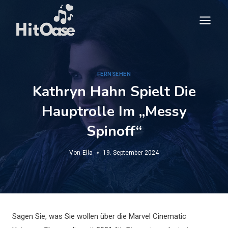
Zum
Inhalt
springen
FERNSEHEN
Kathryn Hahn Spielt Die
Hauptrolle Im „Messy
Spinoff“
Von
Ella
19. September 2024
Sagen Sie, was Sie wollen über die Marvel Cinematic