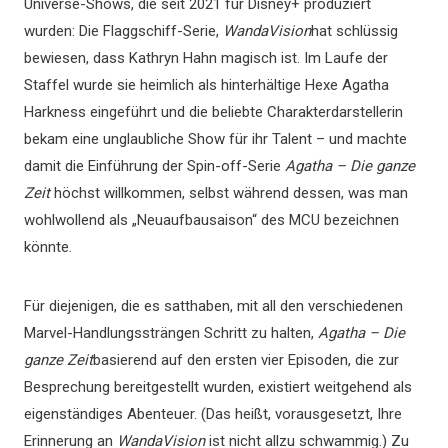
Universe-Shows, die seit 2021 für Disney+ produziert
wurden: Die Flaggschiff-Serie,
WandaVision
hat schlüssig
bewiesen, dass Kathryn Hahn magisch ist. Im Laufe der
Staffel wurde sie heimlich als hinterhältige Hexe Agatha
Harkness eingeführt und die beliebte Charakterdarstellerin
bekam eine unglaubliche Show für ihr Talent – ​​und machte
damit die Einführung der Spin-off-Serie
Agatha – Die ganze
Zeit
höchst willkommen, selbst während dessen, was man
wohlwollend als „Neuaufbausaison“ des MCU bezeichnen
könnte.
Für diejenigen, die es satthaben, mit all den verschiedenen
Marvel-Handlungssträngen Schritt zu halten,
Agatha – Die
ganze Zeit
basierend auf den ersten vier Episoden, die zur
Besprechung bereitgestellt wurden, existiert weitgehend als
eigenständiges Abenteuer. (Das heißt, vorausgesetzt, Ihre
Erinnerung an
WandaVision
ist nicht allzu schwammig.) Zu