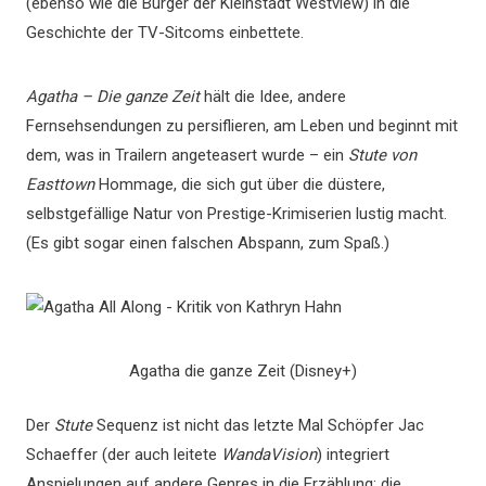
(ebenso wie die Bürger der Kleinstadt Westview) in die
Geschichte der TV-Sitcoms einbettete.
Agatha – Die ganze Zeit
hält die Idee, andere
Fernsehsendungen zu persiflieren, am Leben und beginnt mit
dem, was in Trailern angeteasert wurde – ein
Stute von
Easttown
Hommage, die sich gut über die düstere,
selbstgefällige Natur von Prestige-Krimiserien lustig macht.
(Es gibt sogar einen falschen Abspann, zum Spaß.)
Agatha die ganze Zeit (Disney+)
Der
Stute
Sequenz ist nicht das letzte Mal Schöpfer Jac
Schaeffer (der auch leitete
WandaVision
) integriert
Anspielungen auf andere Genres in die Erzählung; die