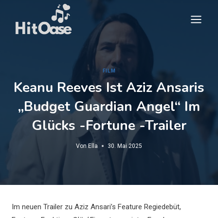
Zum
Inhalt
springen
FILM
Keanu Reeves Ist Aziz Ansaris
„Budget Guardian Angel“ Im
Glücks -Fortune -Trailer
Von
Ella
30. Mai 2025
Im neuen Trailer zu Aziz Ansari’s Feature Regiedebüt,