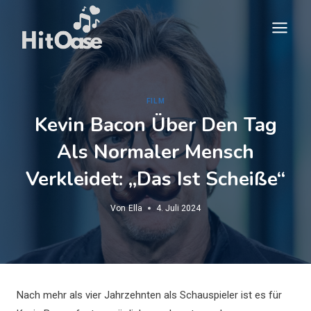
Zum
Inhalt
springen
FILM
Kevin Bacon Über Den Tag
Als Normaler Mensch
Verkleidet: „Das Ist Scheiße“
Von
Ella
4. Juli 2024
Nach mehr als vier Jahrzehnten als Schauspieler ist es für