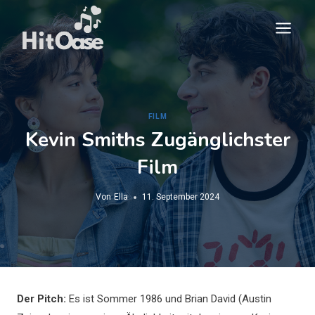
Zum
Inhalt
springen
FILM
Kevin Smiths Zugänglichster
Film
Von
Ella
11. September 2024
Der Pitch:
Es ist Sommer 1986 und Brian David (Austin