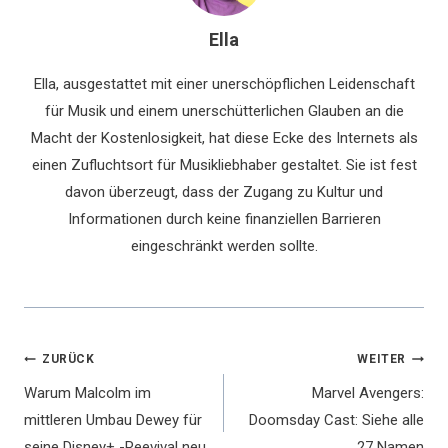
Ella
Ella, ausgestattet mit einer unerschöpflichen Leidenschaft
für Musik und einem unerschütterlichen Glauben an die
Macht der Kostenlosigkeit, hat diese Ecke des Internets als
einen Zufluchtsort für Musikliebhaber gestaltet. Sie ist fest
davon überzeugt, dass der Zugang zu Kultur und
Informationen durch keine finanziellen Barrieren
eingeschränkt werden sollte.
Beitragsnavigation
ZURÜCK
WEITER
Warum Malcolm im
Marvel Avengers:
mittleren Umbau Dewey für
Doomsday Cast: Siehe alle
seine Disney+ -Reevival neu
27 Namen