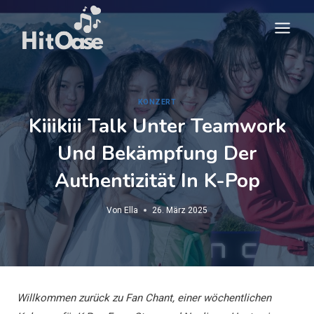
Zum
Inhalt
springen
KONZERT
Kiiikiii Talk Unter Teamwork
Und Bekämpfung Der
Authentizität In K-Pop
Von
Ella
26. März 2025
Willkommen zurück zu Fan Chant, einer wöchentlichen