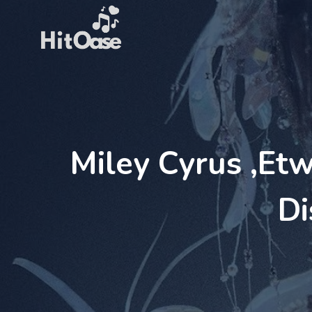
Zum
Inhalt
springen
Miley Cyrus ‚etw
D