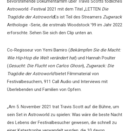
bevorstehende Dokumentarfilm über Travis Scotts tödliches
Astroworld -Festival 2021 mit dem Titel „LETTEN
Die
Tragödie der Astroworld
Es ist Teil des Streamers
Zugwrack
Anthologie -Serie, die erstmals Woodstock ’99 im Jahr 2022
erforschte. Sehen Sie sich den Clip unten an.
Co-Regisseur von Yemi Bamiro (
Bekämpfen Sie die Macht:
Wie Hip-Hop die Welt verändert hat
) und Hannah Poulter
(
Gesucht: Die Flucht von Carlos Ghosn
),
Zugwrack: Die
Tragödie der Astroworld
bietet Filmmaterial von
Festivalbesuchern, 911 Call Audio und Interviews mit
Überlebenden und Familien von Opfern.
„Am 5. November 2021 trat Travis Scott auf die Bühne, um
sein Set in Astroworld zu spielen: Was wäre die beste Nacht
des Lebens der Festivalbesucher gewesen, die schnell zu
einer Katastrophe verwandelt wurden, die 10 davon