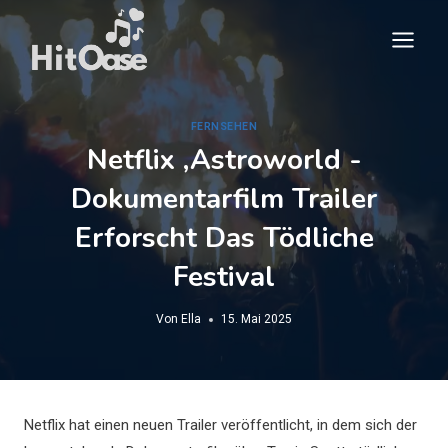
Zum
Inhalt
springen
FERNSEHEN
Netflix ‚Astroworld -
Dokumentarfilm Trailer
Erforscht Das Tödliche
Festival
Von
Ella
15. Mai 2025
Netflix hat einen neuen Trailer veröffentlicht, in dem sich der