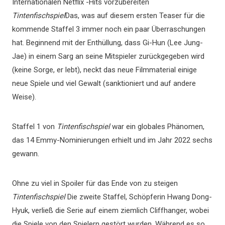
Internationalen Netflix -Hits vorzubereiten
Tintenfischspiel
Das, was auf diesem ersten Teaser für die
kommende Staffel 3 immer noch ein paar Überraschungen
hat. Beginnend mit der Enthüllung, dass Gi-Hun (Lee Jung-
Jae) in einem Sarg an seine Mitspieler zurückgegeben wird
(keine Sorge, er lebt), neckt das neue Filmmaterial einige
neue Spiele und viel Gewalt (sanktioniert und auf andere
Weise).
Staffel 1 von
Tintenfischspiel
war ein globales Phänomen,
das 14 Emmy-Nominierungen erhielt und im Jahr 2022 sechs
gewann.
Ohne zu viel in Spoiler für das Ende von zu steigen
Tintenfischspiel
Die zweite Staffel, Schöpferin Hwang Dong-
Hyuk, verließ die Serie auf einem ziemlich Cliffhanger, wobei
die Spiele von den Spielern gestört wurden. Während es so