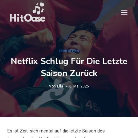
Zum
Inhalt
springen
FERNSEHEN
Netflix Schlug Für Die Letzte
Saison Zurück
Von
Ella
6. Mai 2025
Es ist Zeit, sich mental auf die letzte Saison des