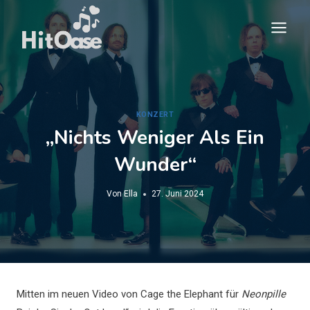
Zum
Inhalt
springen
KONZERT
„Nichts Weniger Als Ein
Wunder“
Von
Ella
27. Juni 2024
Mitten im neuen Video von Cage the Elephant für
Neonpille