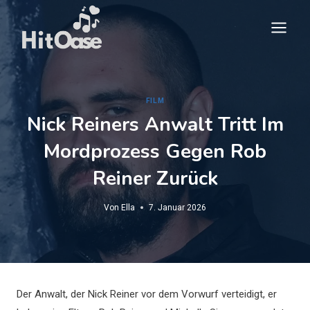
Zum
Inhalt
springen
FILM
Nick Reiners Anwalt Tritt Im
Mordprozess Gegen Rob
Reiner Zurück
Von
Ella
7. Januar 2026
Der Anwalt, der Nick Reiner vor dem Vorwurf verteidigt, er