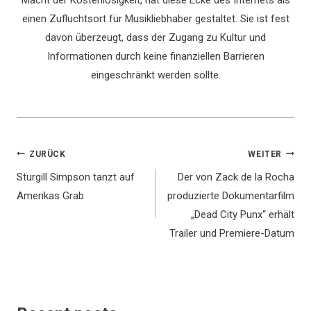
Macht der Kostenlosigkeit, hat diese Ecke des Internets als
einen Zufluchtsort für Musikliebhaber gestaltet. Sie ist fest
davon überzeugt, dass der Zugang zu Kultur und
Informationen durch keine finanziellen Barrieren
eingeschränkt werden sollte.
Beitragsnavigation
ZURÜCK
WEITER
Sturgill Simpson tanzt auf
Der von Zack de la Rocha
Amerikas Grab
produzierte Dokumentarfilm
„Dead City Punx“ erhält
Trailer und Premiere-Datum