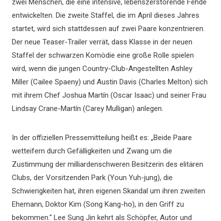
zwei Menschen, die eine intensive, lebenszerstörende Fehde
entwickelten. Die zweite Staffel, die im April dieses Jahres
startet, wird sich stattdessen auf zwei Paare konzentrieren.
Der neue Teaser-Trailer verrät, dass Klasse in der neuen
Staffel der schwarzen Komödie eine große Rolle spielen
wird, wenn die jungen Country-Club-Angestellten Ashley
Miller (Cailee Spaeny) und Austin Davis (Charles Melton) sich
mit ihrem Chef Joshua Martín (Oscar Isaac) und seiner Frau
Lindsay Crane-Martín (Carey Mulligan) anlegen.
In der offiziellen Pressemitteilung heißt es: „Beide Paare
wetteifern durch Gefälligkeiten und Zwang um die
Zustimmung der milliardenschweren Besitzerin des elitären
Clubs, der Vorsitzenden Park (Youn Yuh-jung), die
Schwierigkeiten hat, ihren eigenen Skandal um ihren zweiten
Ehemann, Doktor Kim (Song Kang-ho), in den Griff zu
bekommen.“ Lee Sung Jin kehrt als Schöpfer, Autor und