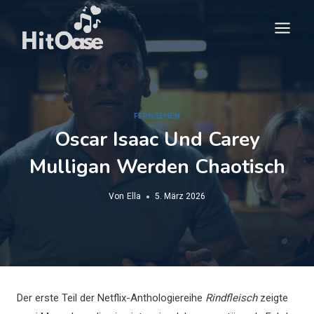
Zum
Inhalt
springen
FERNSEHEN
Oscar Isaac Und Carey
Mulligan Werden Chaotisch
Von
Ella
5. März 2026
Der erste Teil der Netflix-Anthologiereihe
Rindfleisch
zeigte