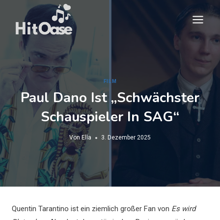
Zum
Inhalt
springen
FILM
Paul Dano Ist „schwächster
Schauspieler In SAG“
Von
Ella
3. Dezember 2025
Quentin Tarantino ist ein ziemlich großer Fan von
Es wird