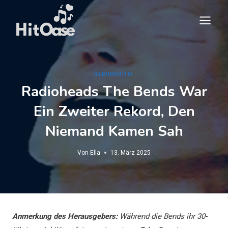
Zum
Inhalt
springen
ALBUMKRITIK
Radioheads The Bends War
Ein Zweiter Rekord, Den
Niemand Kamen Sah
Von
Ella
13. März 2025
Anmerkung des Herausgebers:
Während die Bends ihr 30-