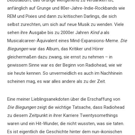
Debütalbum, das Grunge weitgehend zu verdanken ist,
anfänglich auf Grunge und 80er-Jahre-Indie-Rockbands wie
REM und Pixies und dann zu kritischen Darlings, die sich
selbst zurechten, um sich auf neue Musik zu wenden. Viele
sehen ihre Ausgabe bis zu 2000er Jahren
Kind a
als
Musicalcareer-Äquivalent eines Mind-Expansions-Meme.
Die
Biegungen
war das Album, das Kritiker und Hörer
gleichermaßen dazu zwang, sie ernst zu nehmen – in
gewissem Sinne war es der Beginn von Radiohead, wie wir
sie heute kennen. So unvermeidlich es auch im Nachhinein
scheinen mag, es war alles andere als zu der Zeit.
Eine meiner Lieblingsanekdoten über die Erschaffung von
Die Biegungen
zeigt die wichtige Tatsache, dass Radiohead
zu diesem Zeitpunkt in ihrer Karriere Twentysomethings
waren und ein Hit-Wunder, die nicht wussten, was sie taten.
Es ist eigentlich die Geschichte hinter dem nun-ikonischen