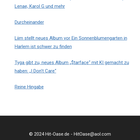
Lenae, Karol G und mehr
Durcheinander
Liim stellt neues Album vor Ein Sonnenblumengarten in
Harlem ist schwer zu finden
Tyga gibt zu, neues Album „$tarface“ mit KI gemacht zu
haben: „I Don’t Care“
Reine Hingabe
© 2024 Hit-Oase.de - HitOase@aol.com