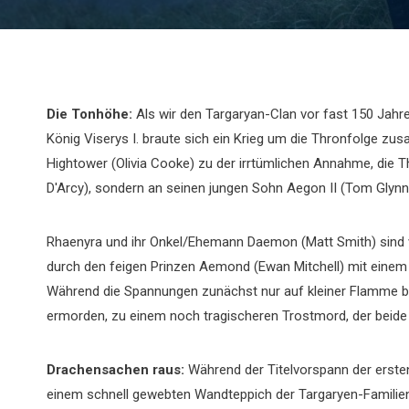
Die Tonhöhe:
Als wir den Targaryan-Clan vor fast 150 Jahr
König Viserys I. braute sich ein Krieg um die Thronfolge zus
Hightower (Olivia Cooke) zu der irrtümlichen Annahme, die T
D'Arcy), sondern an seinen jungen Sohn Aegon II (Tom Glynn-
Rhaenyra und ihr Onkel/Ehemann Daemon (Matt Smith) sind 
durch den feigen Prinzen Aemond (Ewan Mitchell) mit einem 
Während die Spannungen zunächst nur auf kleiner Flamme br
ermorden, zu einem noch tragischeren Trostmord, der beide 
Drachensachen raus:
Während der Titelvorspann der ersten 
einem schnell gewebten Wandteppich der Targaryen-Familieng