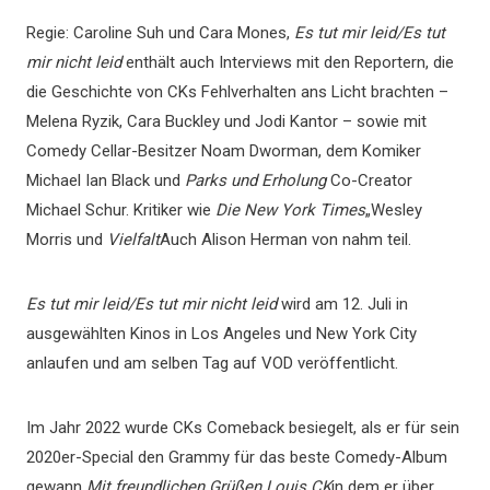
Regie: Caroline Suh und Cara Mones,
Es tut mir leid/Es tut
mir nicht leid
enthält auch Interviews mit den Reportern, die
die Geschichte von CKs Fehlverhalten ans Licht brachten –
Melena Ryzik, Cara Buckley und Jodi Kantor – sowie mit
Comedy Cellar-Besitzer Noam Dworman, dem Komiker
Michael Ian Black und
Parks und Erholung
Co-Creator
Michael Schur. Kritiker wie
Die New York Times
„Wesley
Morris und
Vielfalt
Auch Alison Herman von nahm teil.
Es tut mir leid/Es tut mir nicht leid
wird am 12. Juli in
ausgewählten Kinos in Los Angeles und New York City
anlaufen und am selben Tag auf VOD veröffentlicht.
Im Jahr 2022 wurde CKs Comeback besiegelt, als er für sein
2020er-Special den Grammy für das beste Comedy-Album
gewann
Mit freundlichen Grüßen Louis CK
in dem er über