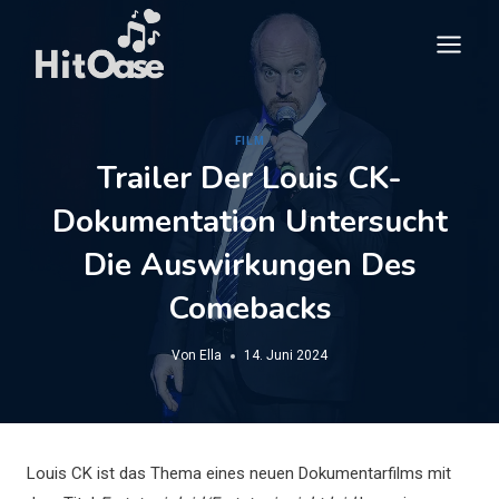
Zum
Inhalt
springen
FILM
Trailer Der Louis CK-
Dokumentation Untersucht
Die Auswirkungen Des
Comebacks
Von
Ella
14. Juni 2024
Louis CK ist das Thema eines neuen Dokumentarfilms mit