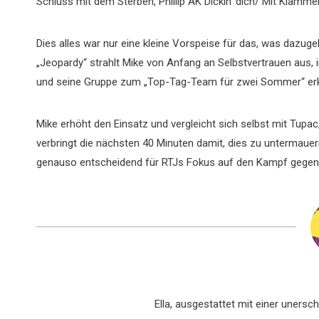
Schluss mit dem Sterben, Phillip AK Dickin‘ dich/ Mit Klamme
Dies alles war nur eine kleine Vorspeise für das, was dazu
„Jeopardy“ strahlt Mike von Anfang an Selbstvertrauen aus,
und seine Gruppe zum „Top-Tag-Team für zwei Sommer“ erkl
Mike erhöht den Einsatz und vergleicht sich selbst mit Tup
verbringt die nächsten 40 Minuten damit, dies zu untermauern.
genauso entscheidend für RTJs Fokus auf den Kampf gegen 
Ella, ausgestattet mit einer uners