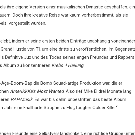
els ihre eigene Version einer musikalischen Dynastie geschaffen: ein
dauern. Doch ihre kreative Reise war kaum vorherbestimmt, als sie
ls, vorgestellt wurden.
belebt, indem er seine ersten beiden Einträge unabhängig voneinande
 Grand Hustle von TI, um eine dritte zu veröffentlichen. Im Gegensat
ls Definitive Jux und des Todes seines engen Freundes und Rappers
hes Album zu konzentrieren
Krebs 4 Heilung
.
w-Age-Boom-Bap die Bomb Squad-artige Produktion war, die er
ichen
AmeriKKKa’s Most Wanted
. Also rief Mike El drei Monate lang
zieren
RAP-Musik
. Es war bis dahin unbestritten das beste Album
n Jahr eine knallharte Strophe zu Els „Tougher Colder Killer“
ngen Freunde eine Selbstverständlichkeit, eine richtige Gruppe unter