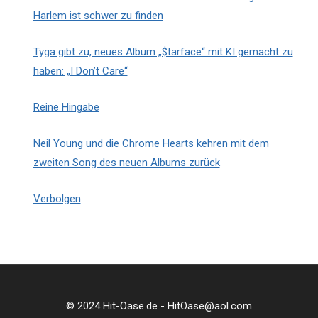
Harlem ist schwer zu finden
Tyga gibt zu, neues Album „$tarface“ mit KI gemacht zu
haben: „I Don’t Care“
Reine Hingabe
Neil Young und die Chrome Hearts kehren mit dem
zweiten Song des neuen Albums zurück
Verbolgen
© 2024 Hit-Oase.de - HitOase@aol.com