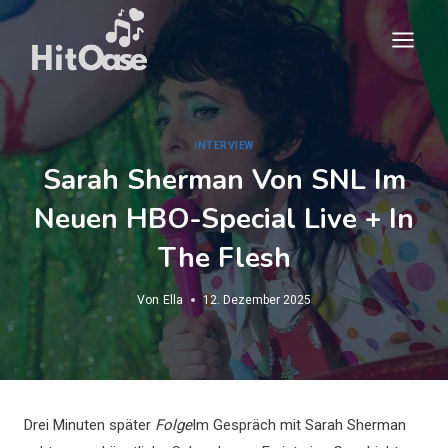
Zum
Inhalt
springen
INTERVIEW
Sarah Sherman Von SNL Im
Neuen HBO-Special Live + In
The Flesh
Von
Ella
12. Dezember 2025
Drei Minuten später
Folge
Im Gespräch mit Sarah Sherman