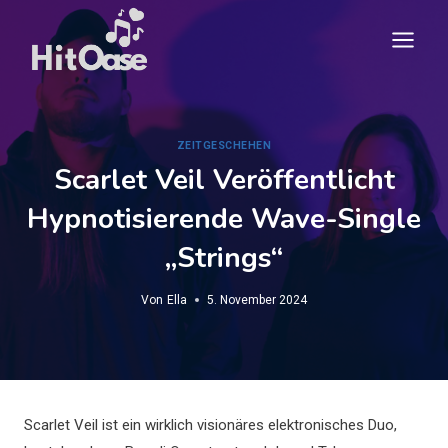
Zum
Inhalt
springen
ZEITGESCHEHEN
Scarlet Veil Veröffentlicht
Hypnotisierende Wave-Single
„Strings“
Von
Ella
5. November 2024
Scarlet Veil ist ein wirklich visionäres elektronisches Duo,