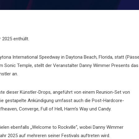
 2025 enthüllt.
aytona International Speedway in Daytona Beach, Florida, statt (Päss
 dem Sonic Temple, stellt der Veranstalter Danny Wimmer Presents das
stler an.
rste dieser Künstler-Drops, angeführt von einem Reunion-Set von
). Die gestapelte Ankündigung umfasst auch die Post-Hardcore-
heaven, Converge, Full of Hell, Harm’s Way und Candy.
ielen ebenfalls „Welcome to Rockville“, wobei Danny Wimmer
hr 2025 auf mehreren seiner Festivals auftreten wird.