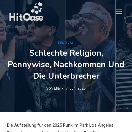
Zum
Inhalt
springen
FESTIVAL
Schlechte Religion,
Pennywise, Nachkommen Und
Die Unterbrecher
Von
Ella
7. Juni 2025
Die Aufstellung für den 2025 Punk im Park Los Angeles