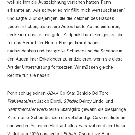
weil sie ihm die Auszeichnung verliehen hatten. Penn
erkannte an, „wie schwer es mir fällt, mich wertzuschätzen“,
und sagte: „Für diejenigen, die die Zeichen des Hasses
gesehen haben, als unsere Autos heute Abend einfuhren,
denke ich, dass es ein guter Zeitpunkt für diejenigen ist, die
für das Verbot der Homo-Ehe gestimmt haben,
nachzudenken und ihre große Schande und die Schande in
den Augen ihrer Enkelkinder zu antizipieren, wenn sie diese
Art der Unterstützung fortsetzen. Wir müssen gleiche
Rechte für alle haben.“
Penn schlug seinen
OBAA
Co-Star Benicio Del Toro,
Frakenstein
ist Jacob Elordi,
Sünder
‚ Delroy Lindo, und
Sentimentaler Wert
Stellan Skarsgård gewann die diesjährige
Zeremonie. Sehen Sie sich die vollständige Gewinnerliste an
und werfen Sie einen Blick auf alles, was während der Oscar-
Verleihung 2026 passiert ist
Folge
’s Oscar-Live-Blog.