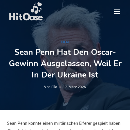
Zum
Inhalt
springen
FILM
Sean Penn Hat Den Oscar-
Gewinn Ausgelassen, Weil Er
In Der Ukraine Ist
Von
Ella
17. März 2026
Sean Penn könnte einen militärischen Eiferer gespielt haben