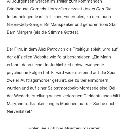
Al Jourgensen werden im Trailer zum kommenden
Grindhouse-Comedy-Horrorfilm gezeigt
Jesus Cop
. Die
Industrielegende ist Teil eines Ensembles, zu dem auch
Green-Jellÿ-Sänger Bill Manspeaker und gehören
Esel
Star
Bam Margera (als die Stimme Gottes).
Der Film, in dem Alex Petrovich die Titelfigur spielt, wird auf
der offiziellen Website wie folgt beschrieben: „Ein Mann
erfährt, dass seine Unsterblichkeit schwerwiegende
psychische Folgen hat. Er wird widerstrebend auf die Spur
zweier Auftragsmörder geführt, die zu Serienmördern
wurden und auf einer Selbstmordpakt-Mordserie sind. Bei
der Wiederherstellung seines verlorenen Gedächtnisses hilft
Mary, ein todkrankes junges Mädchen auf der Suche nach
Nervenkitzel.“
Holen Sie sich hier Ministeriumskarten