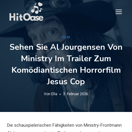
Zum
Inhalt
springen
FILM
Sehen Sie Al Jourgensen Von
Ministry Im Trailer Zum
Komödiantischen Horrorfilm
Jesus Cop
Von
Ella
3. Februar 2026
Die schauspielerischen Fähigkeiten von Ministry-Frontmann