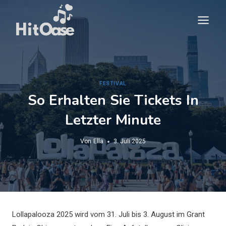
Zum
Inhalt
springen
FESTIVAL
So Erhalten Sie Tickets In
Letzter Minute
Von
Ella
3. Juli 2025
Lollapalooza 2025 wird vom 31. Juli bis 3. August im Grant