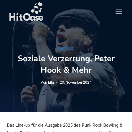
Zum
Inhalt
springen
FESTIVAL
Soziale Verzerrung, Peter
Hook & Mehr
Von
Ella
23. November 2024
Das Line-up für die Ausgabe 2025 des Punk Rock Bowling &