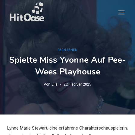
Zum
Inhalt
springen
FERNSEHEN
Spielte Miss Yvonne Auf Pee-
Wees Playhouse
Von
Ella
22. Februar 2025
Lynne Marie Stewart, eine erfahrene Charakterschauspielerin,