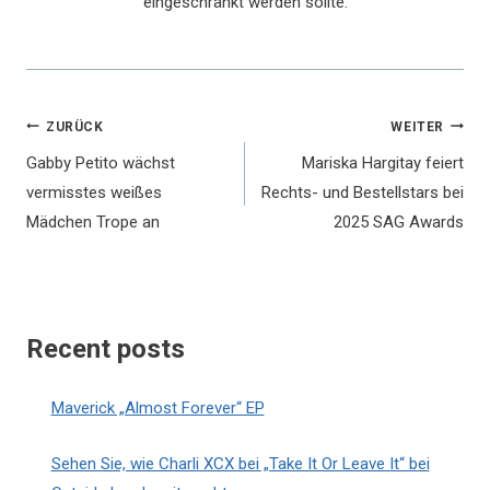
eingeschränkt werden sollte.
Beitragsnavigation
ZURÜCK
WEITER
Gabby Petito wächst
Mariska Hargitay feiert
vermisstes weißes
Rechts- und Bestellstars bei
Mädchen Trope an
2025 SAG Awards
Recent posts
Maverick „Almost Forever“ EP
Sehen Sie, wie Charli XCX bei „Take It Or Leave It“ bei