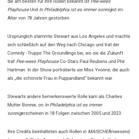
die am besten für ihre Rollen bekannt ist
Pee-wees
Playhouse
Und
In Philadelphia ist es immer sonnig
ist im
Alter von 78 Jahren gestorben.
Ursprünglich stammte Stewart aus Los Angeles und machte
sich schließlich auf den Weg nach Chicago und trat der
Comedy -Truppe The Groundlings bei, wo sie die Zukunft
traf
Pee-wees Playhouse
Co-Stars Paul Reubens und Phil
Hartman. In der Show porträtierte sie Miss Yvonne, die auch
als „die schönste Frau in Puppandland“ bekannt war.
Stewarts andere bemerkenswerte Rolle kam als Charlies
Mutter Bonnie, on
In Philadelphia ist es immer
sonnig
erscheinen in 18 Folgen zwischen 2005 und 2023.
Ihre Credits beinhalteten auch Rollen in
MAISCHE
Anwesend