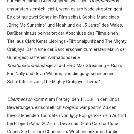
Für einen James Gunn Superhelden -Film,
Übermensch
ist
ansonsten ziemlich leicht, wenn es um Nadelstropfen geht:
Es gibt nur zwei Songs im Film selbst, Sophie Madeleines
„Bring Me Sunshine“ und Noah und die „5 Jahre“ des Wales.
Darüber hinaus beinhaltet der Abschluss des Films einen
Titel aus Clark Kents Lieblings -Fiktionalpunkband The Mighty
Crabjoys. Der Name der Band erschien zum ersten Mal in der
Gunn-geschaffenen Animationsserie
Kreaturekommandos
jetzt auf HBO Max Streaming – Gunn,
Eric Nally und Devin Williams sind die gutgeschriebenen
Schriftsteller von „The Mighty Crabjoys Thema“.
Übermensch
kommt am Freitag, den 11. Juli, in den Kinos.
Bewertungen, einschließlich
Folge
Es war positiv. Zu den
bevorstehenden Tourdaten von Iggy Pop gehören ein Auftritt
bei Project Pabst 2025 mit Devo und Death Cab für Cutie.
Geben Sie hier Ihre Chance ein, Wochenendkarten für die