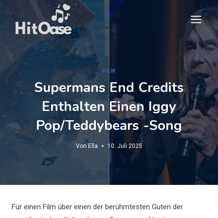
Zum
Inhalt
springen
FILM
Supermans End Credits
Enthalten Einen Iggy
Pop/Teddybears -Song
Von
Ella
10. Juli 2025
Für einen Film über einen der berühmtesten Guten der